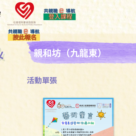
&
親和坊（九龍東）
活動單張