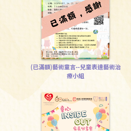
(已滿額)藝術童言--兒童表達藝術治
療小組
Download